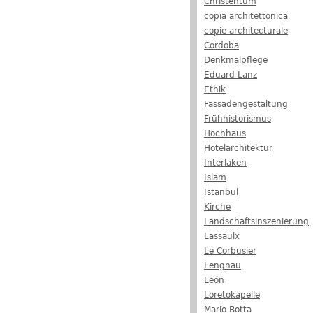
Christentum
copia architettonica
copie architecturale
Cordoba
Denkmalpflege
Eduard Lanz
Ethik
Fassadengestaltung
Frühhistorismus
Hochhaus
Hotelarchitektur
Interlaken
Islam
Istanbul
Kirche
Landschaftsinszenierung
Lassaulx
Le Corbusier
Lengnau
León
Loretokapelle
Mario Botta