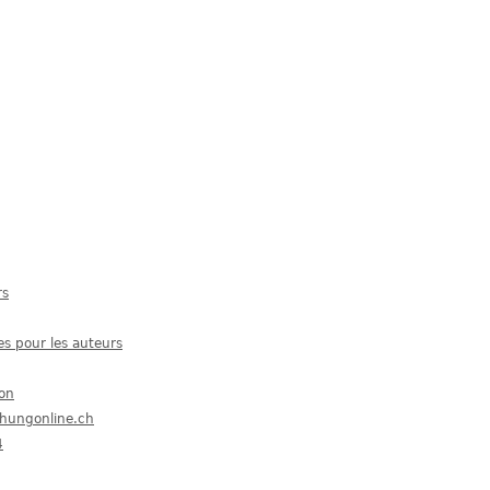
rs
es pour les auteurs
ion
chungonline.ch
4