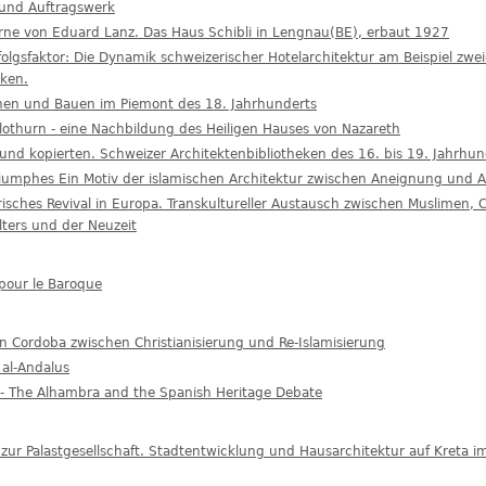
 und Auftragswerk
erne von Eduard Lanz. Das Haus Schibli in Lengnau(BE), erbaut 1927
rfolgsfaktor: Die Dynamik schweizerischer Hotelarchitektur am Beispiel zw
aken.
anen und Bauen im Piemont des 18. Jahrhunderts
olothurn - eine Nachbildung des Heiligen Hauses von Nazareth
und kopierten. Schweizer Architektenbibliotheken des 16. bis 19. Jahrhun
Triumphes Ein Motiv der islamischen Architektur zwischen Aneignung und A
sches Revival in Europa. Transkultureller Austausch zwischen Muslimen, C
lters und der Neuzeit
 pour le Baroque
n Cordoba zwischen Christianisierung und Re-Islamisierung
 al-Andalus
s - The Alhambra and the Spanish Heritage Debate
r Palastgesellschaft. Stadtentwicklung und Hausarchitektur auf Kreta im