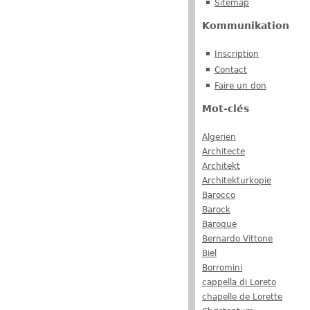
Sitemap
Kommunikation
Inscription
Contact
Faire un don
Mot-clés
Algerien
Architecte
Architekt
Architekturkopie
Barocco
Barock
Baroque
Bernardo Vittone
Biel
Borromini
cappella di Loreto
chapelle de Lorette