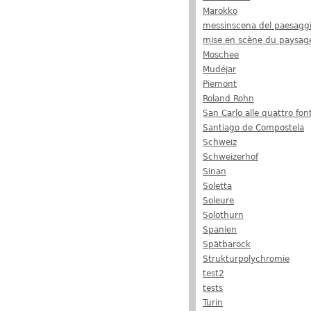
Marokko
messinscena del paesagg
mise en scène du paysag
Moschee
Mudéjar
Piemont
Roland Rohn
San Carlo alle quattro fon
Santiago de Compostela
Schweiz
Schweizerhof
Sinan
Soletta
Soleure
Solothurn
Spanien
Spätbarock
Strukturpolychromie
test2
tests
Turin