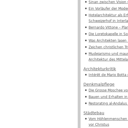
Sinan zwischen Vision
Ein Vorläufer der Mod
Hotelarchitektur als E
Schweizerhof in Interl
Bernardo Vittone – Pl
Die Loretokapelle in S
Was Architekten lasen 
Zeichen christlichen 
Mudejarismo und mauri
Architektur des Mittela
Architekturkritik
Intérêt de Mario Botta
Denkmalpflege
Die Grosse Moschee vo
Bauen und Erhalten in
Restorating al-Andalu
Städtebau
Vom Höhlenmenschen zu
vor Christus