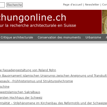
Page d'accueil
Newsletter
Con
Critique architecturale
Conservation des monuments
Urbanisme
e Fassadengestaltung von Roland Rohn
in Bauornament islamischen Ursprungs zwischen Aneignung und Transkult
assaulx - Frühhistorismus und Strukturpolychromie
schine
 westislamischen Sakralbaus
ersten Hochhaus der Schweiz
lität – Stilphänomene im Kirchenbau des Reformstils und der Schweizer