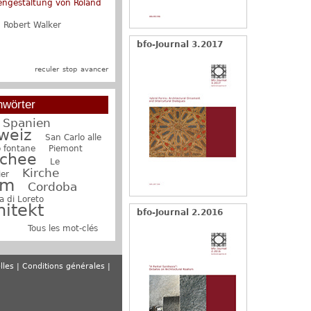
engestaltung von Roland
storismus und
urpolychromie
:
:
Robert Walker
Georg Germann
bfo-Journal 3.2017
reculer
stop
avancer
hwörter
Spanien
weiz
San Carlo alle
o fontane
Piemont
chee
Le
Kirche
ier
am
Cordoba
a di Loreto
hitekt
bfo-Journal 2.2016
Tous les mot-clés
lles
Conditions générales