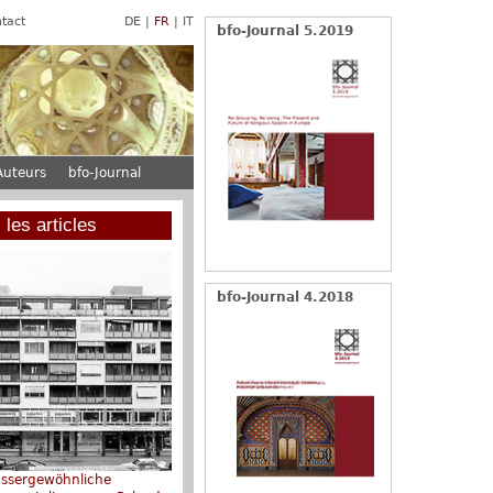
tact
DE
FR
IT
bfo-Journal 5.2019
Auteurs
bfo-Journal
 les articles
bfo-Journal 4.2018
ussergewöhnliche
Claudius von Lassaulx -