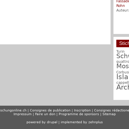
Fassad
Frühhi
Rohn
Strukt
Auteur
Auteur
Stic
Turin
Sch
quattr
Mos
Corbus
Isl
cappell
Arc
schungonline.ch
Consignes de publication
Inscription
Consignes rédactione
Impressum
Faire un don
Programme de sponsors
Sitemap
powered by drupal
|
implemented by zehnplus