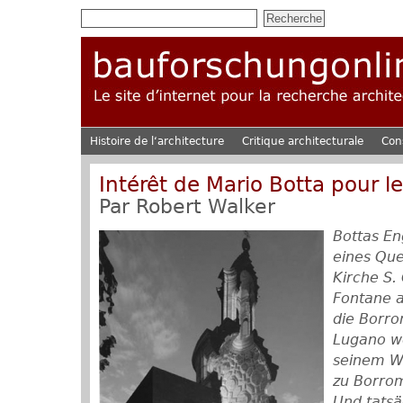
Histoire de l‘architecture
Critique architecturale
Con
Intérêt de Mario Botta pour l
Par
Robert Walker
Bottas E
eines Que
Kirche S.
Fontane a
die Borro
Lugano we
seinem W
zu Borrom
Und tatsä