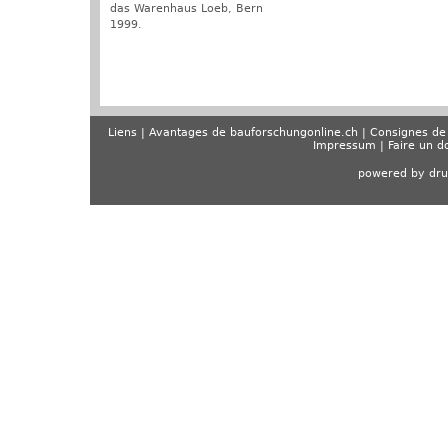
das Warenhaus Loeb, Bern
1999.
Liens
Avantages de bauforschungonline.ch
Consignes de 
Impressum
Faire un d
powered by dru