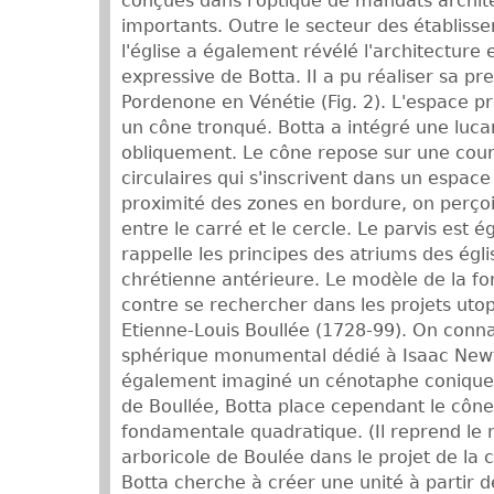
conçues dans l'optique de mandats archit
importants. Outre le secteur des établiss
l'église a également révélé l'architectur
expressive de Botta. II a pu réaliser sa pr
Pordenone en Vénétie (Fig. 2). L'espace pr
un cône tronqué. Botta a intégré une lucar
obliquement. Le cône repose sur une cour
circulaires qui s'inscrivent dans un espac
proximité des zones en bordure, on perçoit
entre le carré et le cercle. Le parvis est
rappelle les principes des atriums des égl
chrétienne antérieure. Le modèle de la fo
contre se rechercher dans les projets uto
Etienne-Louis Boullée (1728-99). On conna
sphérique monumental dédié à Isaac Newt
également imaginé un cénotaphe conique (F
de Boullée, Botta place cependant le cône
fondamentale quadratique. (Il reprend le 
arboricole de Boulée dans le projet de la c
Botta cherche à créer une unité à partir 