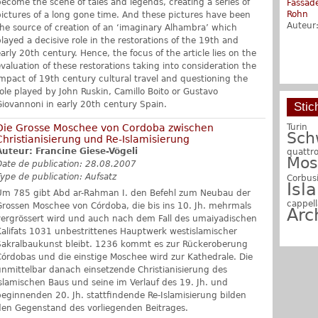
become the scene of tales and legends, creating a series of
Fassad
Frühhi
Rohn
Strukt
pictures of a long gone time. And these pictures have been
Auteur
Auteur
the source of creation of an ‘imaginary Alhambra’ which
layed a decisive role in the restorations of the 19th and
arly 20th century. Hence, the focus of the article lies on the
valuation of these restorations taking into consideration the
impact of 19th century cultural travel and questioning the
role played by John Ruskin, Camillo Boito or Gustavo
Giovannoni in early 20th century Spain.
Stic
Die Grosse Moschee von Cordoba zwischen
Turin
Sch
Christianisierung und Re-Islamisierung
Auteur: Francine Giese-Vögeli
quattr
Mos
Date de publication: 28.08.2007
Type de publication: Aufsatz
Corbus
Isl
Um 785 gibt Abd ar-Rahman I. den Befehl zum Neubau der
cappell
Grossen Moschee von Córdoba, die bis ins 10. Jh. mehrmals
Arc
vergrössert wird und auch nach dem Fall des umaiyadischen
Kalifats 1031 unbestrittenes Hauptwerk westislamischer
Sakralbaukunst bleibt. 1236 kommt es zur Rückeroberung
Córdobas und die einstige Moschee wird zur Kathedrale. Die
unmittelbar danach einsetzende Christianisierung des
islamischen Baus und seine im Verlauf des 19. Jh. und
beginnenden 20. Jh. stattfindende Re-Islamisierung bilden
den Gegenstand des vorliegenden Beitrages.