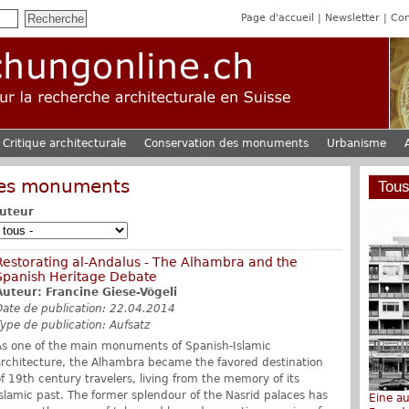
Page d'accueil
Newsletter
Con
Critique architecturale
Conservation des monuments
Urbanisme
des monuments
Tous
uteur
Restorating al-Andalus - The Alhambra and the
Spanish Heritage Debate
Auteur: Francine Giese-Vögeli
Date de publication: 22.04.2014
Type de publication: Aufsatz
As one of the main monuments of Spanish-Islamic
architecture, the Alhambra became the favored destination
f 19th century travelers, living from the memory of its
Islamic past. The former splendour of the Nasrid palaces has
Eine a
Johann 