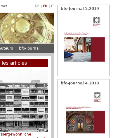
tact
DE
FR
IT
bfo-Journal 5.2019
Auteurs
bfo-Journal
 les articles
bfo-Journal 4.2018
ussergewöhnliche
Claudius von Lassaulx -