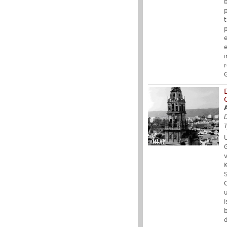
p
e
e