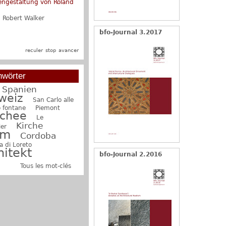
engestaltung von Roland
storismus und
urpolychromie
:
:
Robert Walker
Georg Germann
bfo-Journal 3.2017
reculer
stop
avancer
hwörter
Spanien
weiz
San Carlo alle
o fontane
Piemont
chee
Le
Kirche
ier
am
Cordoba
a di Loreto
hitekt
bfo-Journal 2.2016
Tous les mot-clés