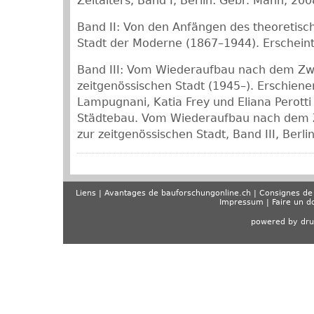
Zeitalters, Band I, Berlin: Gebr. Mann, 200
Band II: Von den Anfängen des theoretis
Stadt der Moderne (1867–1944). Erschein
Band III: Vom Wiederaufbau nach dem Zwe
zeitgenössischen Stadt (1945–). Erschiene
Lampugnani, Katia Frey und Eliana Perotti
Städtebau. Vom Wiederaufbau nach dem Z
zur zeitgenössischen Stadt, Band III, Berl
Liens
Avantages de bauforschungonline.ch
Consignes de 
Impressum
Faire un d
powered by dru