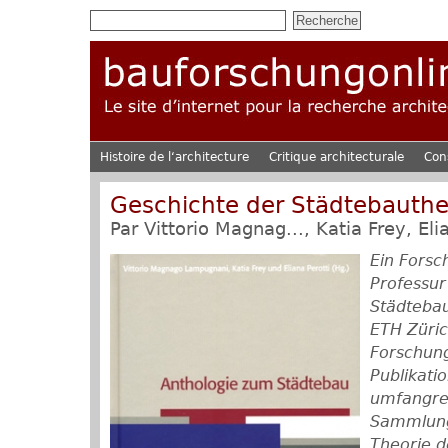
Histoire de l‘architecture
Critique architecturale
Con
Geschichte der Städtebauthe
Par
Vittorio Magnag...
,
Katia Frey
,
Eli
Ein Forsc
Professur
Städtebau
ETH Züri
Forschun
Publikatio
umfangrei
Sammlung
Theorie d