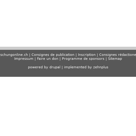
schungonline.ch
Consignes de publication
Inscription
Consignes rédactione
Impressum
Faire un don
Programme de sponsors
Sitemap
powered by drupal
|
implemented by zehnplus