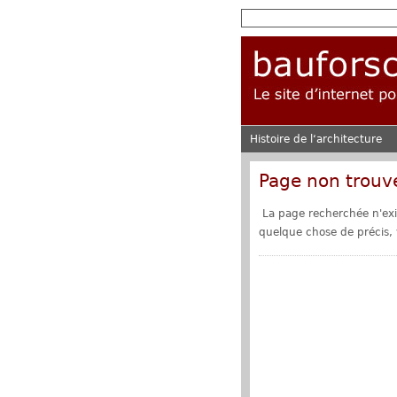
Histoire de l‘architecture
Page non trouv
La page recherchée n'exis
quelque chose de précis, v