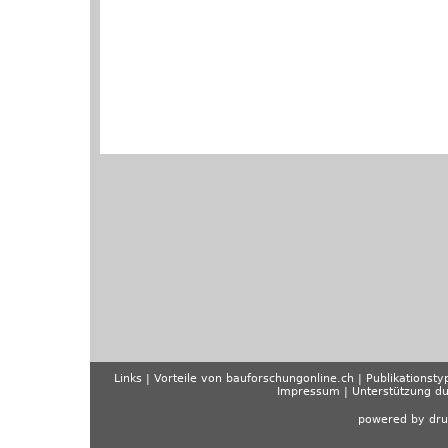
Links
Vorteile von bauforschungonline.ch
Publikationsty
Impressum
Unterstützung d
powered by dru