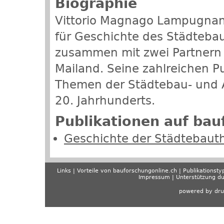
Biographie
Vittorio Magnago Lampugnani 
für Geschichte des Städtebau
zusammen mit zwei Partnern e
Mailand. Seine zahlreichen P
Themen der Städtebau- und A
20. Jahrhunderts.
Publikationen auf bau
Geschichte der Städtebaut
Links
Vorteile von bauforschungonline.ch
Publikationsty
Impressum
Unterstützung d
powered by dru