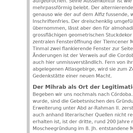
aufgebrochen. Seine Aussenkontur ist wie
mehrpassförmig belebt. Der alternierende 
genauso wie der auf dem Alfiz fussende,
Inschriftenfries. Der dreischenklig umgef
übernommen, lässt aber den für almohadi
grossflächigen geometrischen Stuckdekor
zentralen Fensteröffnung der Tlemcener 
Tinmal zwei flankierende Fenster zur Seite 
Änderungen ist der Verweis auf die Cordo
auch hier unmissverständlich. Fern von ih
abgelegenen Atlasgebirge, wird sie zum 
Gedenkstätte einer neuen Macht.
Der Mihrab als Ort der Legitimat
Begeben wir uns nochmals nach Córdoba.
wurde, sind die Gebetsnischen des Gründ
Erweiterung unter Abd ar-Rahman II. zerst
auch anhand literarischer Quellen nicht r
erhalten ist, ist der dritte, rund 200 Jahre
Moscheegründung im 8. Jh. entstandene M