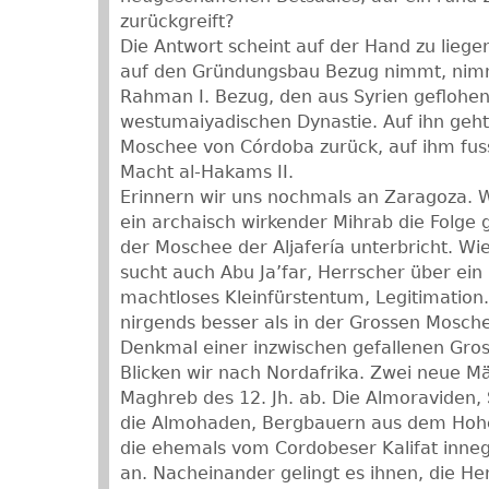
zurückgreift?
Die Antwort scheint auf der Hand zu liege
auf den Gründungsbau Bezug nimmt, nimm
Rahman I. Bezug, den aus Syrien geflohe
westumaiyadischen Dynastie. Auf ihn geh
Moschee von Córdoba zurück, auf ihm fuss
Macht al-Hakams II.
Erinnern wir uns nochmals an Zaragoza. 
ein archaisch wirkender Mihrab die Folge 
der Moschee der Aljafería unterbricht. Wie
sucht auch Abu Ja’far, Herrscher über ein
machtloses Kleinfürstentum, Legitimation.
nirgends besser als in der Grossen Mosc
Denkmal einer inzwischen gefallenen Gro
Blicken wir nach Nordafrika. Zwei neue Mä
Maghreb des 12. Jh. ab. Die Almoraviden
die Almohaden, Bergbauern aus dem Hohe
die ehemals vom Cordobeser Kalifat inne
an. Nacheinander gelingt es ihnen, die Her