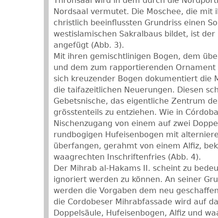
Thronsaal wird in dem durch die Nordport
Nordsaal vermutet. Die Moschee, die mit 
christlich beeinflussten Grundriss einen S
westislamischen Sakralbaus bildet, ist der
angefügt (Abb. 3).
Mit ihren gemischtlinigen Bogen, dem übe
und dem zum rapportierenden Ornament 
sich kreuzender Bogen dokumentiert die M
die taifazeitlichen Neuerungen. Diesen sch
Gebetsnische, das eigentliche Zentrum de
grösstenteils zu entziehen. Wie in Córdoba
Nischenzugang von einem auf zwei Doppe
rundbogigen Hufeisenbogen mit alternier
überfangen, gerahmt von einem Alfiz, be
waagrechten Inschriftenfries (Abb. 4).
Der Mihrab al-Hakams II. scheint zu bede
ignoriert werden zu können. An seiner Gru
werden die Vorgaben dem neu geschaffen
die Cordobeser Mihrabfassade wird auf da
Doppelsäule, Hufeisenbogen, Alfiz und wa