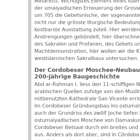
Minaretts. Wichtigstes Element eines islam
der umaiyadischen Erneuerung der Gros
um 705 die Gebetsnische, der sogenannte
nicht nur die grösste liturgische Bedeutun
kostbarste Ausstattung zuteil. Hier werden
Anstrengungen gebündelt, hier überschne
des Sakralen und Profanen, des Gebets u
Machtdemonstration, hier wollen wir die 
westislamischen Sakralbaus untersuchen.
Der Cordobeser Moschee-Neubau
200-jährige Baugeschichte
Abd ar-Rahman I. liess den 11-schiffigen 
arabischen Quellen zufolge von den Musl
mitbenutzten Kathedrale San Vicente errich
im Cordobeser Gründungsbau ins ostumaiy
auch der Grundriss des zwölf Joche tiefen 
ostumaiyadischen Moschee von Damaskus 
Cordobeser Betsaal durch ein breites und 
aus. Anders als dort aber, sind in Córdoba