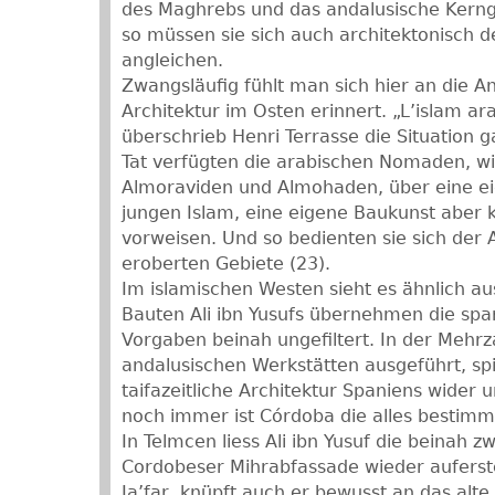
des Maghrebs und das andalusische Kerng
so müssen sie sich auch architektonisch 
angleichen.
Zwangsläufig fühlt man sich hier an die A
Architektur im Osten erinnert. „L’islam ara
überschrieb Henri Terrasse die Situation ga
Tat verfügten die arabischen Nomaden, wi
Almoraviden und Almohaden, über eine ei
jungen Islam, eine eigene Baukunst aber k
vorweisen. Und so bedienten sie sich der 
eroberten Gebiete (23).
Im islamischen Westen sieht es ähnlich au
Bauten Ali ibn Yusufs übernehmen die spa
Vorgaben beinah ungefiltert. In der Mehrza
andalusischen Werkstätten ausgeführt, spi
taifazeitliche Architektur Spaniens wider u
noch immer ist Córdoba die alles bestim
In Telmcen liess Ali ibn Yusuf die beinah z
Cordobeser Mihrabfassade wieder auferst
Ja’far, knüpft auch er bewusst an das al