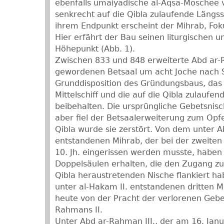
ebenfalls umaiyadische al-Aqsa-Moschee 
senkrecht auf die Qibla zulaufende Längss
ihrem Endpunkt erscheint der Mihrab, Fok
Hier erfährt der Bau seinen liturgischen u
Höhepunkt (Abb. 1).
Zwischen 833 und 848 erweiterte Abd ar-R
gewordenen Betsaal um acht Joche nach S
Grunddisposition des Gründungsbaus, das
Mittelschiff und die auf die Qibla zulaufe
beibehalten. Die ursprüngliche Gebetsnis
aber fiel der Betsaalerweiterung zum Opf
Qibla wurde sie zerstört. Von dem unter A
entstandenen Mihrab, der bei der zweiten
10. Jh. eingerissen werden musste, haben 
Doppelsäulen erhalten, die den Zugang zu 
Qibla heraustretenden Nische flankiert ha
unter al-Hakam II. entstandenen dritten M
heute von der Pracht der verlorenen Gebe
Rahmans II.
Unter Abd ar-Rahman III., der am 16. Jan