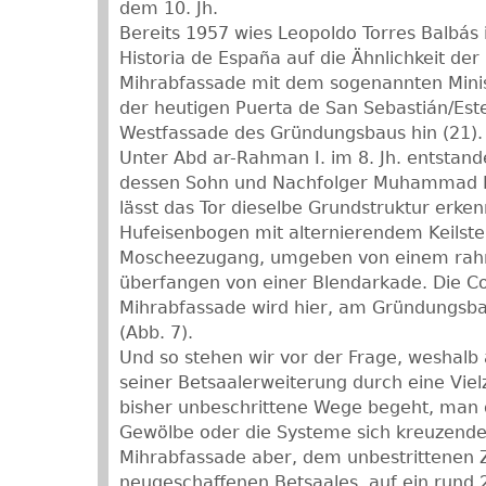
dem 10. Jh.
Bereits 1957 wies Leopoldo Torres Balbás
Historia de España auf die Ähnlichkeit de
Mihrabfassade mit dem sogenannten Minist
der heutigen Puerta de San Sebastián/Est
Westfassade des Gründungsbaus hin (21).
Unter Abd ar-Rahman I. im 8. Jh. entstan
dessen Sohn und Nachfolger Muhammad I. 
lässt das Tor dieselbe Grundstruktur erke
Hufeisenbogen mit alternierendem Keilste
Moscheezugang, umgeben von einem rahm
überfangen von einer Blendarkade. Die C
Mihrabfassade wird hier, am Gründungs
(Abb. 7).
Und so stehen wir vor der Frage, weshalb 
seiner Betsaalerweiterung durch eine Vie
bisher unbeschrittene Wege begeht, man 
Gewölbe oder die Systeme sich kreuzende
Mihrabfassade aber, dem unbestrittenen
neugeschaffenen Betsaales, auf ein rund 