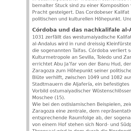
bemalter Stuck sind zu einer Komposition
Pracht gesteigert. Das Cordobeser Kalifat 
politischen und kulturellen Höhepunkt. Und
Córdoba und das nachkalifale al
1031 zerfällt das westumaiyadische Kalifa
al-Andalus wird in rund dreissig Kleinfürst
die sogenannten Taifas. Córdoba verliert 
Kulturmetropole an Sevilla, Toledo und Za
errichtet Abu Ja’far von der Banu Hud, d
Zaragoza zum Höhepunkt seiner politische
Blüte verhilft, zwischen 1049 und 1082 au
Stadtmauern die Aljafería, ein befestigte
Vorbild ostumaiyadischer Wüstenschlösser
Moschee (15).
Wie bei den ostislamischen Beispielen, zei
Zaragoza eine zentrale, dem repräsentat
entsprechende Raumfolge ab, der sogena
von einem Hof stehen sich Nord- und Süd