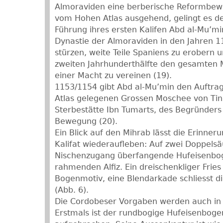
Almoraviden eine berberische Reformbew
vom Hohen Atlas ausgehend, gelingt es d
Führung ihres ersten Kalifen Abd al-Mu’mi
Dynastie der Almoraviden in den Jahren 
stürzen, weite Teile Spaniens zu erobern un
zweiten Jahrhunderthälfte den gesamten 
einer Macht zu vereinen (19).
1153/1154 gibt Abd al-Mu’min den Auftr
Atlas gelegenen Grossen Moschee von Tin
Sterbestätte Ibn Tumarts, des Begründer
Bewegung (20).
Ein Blick auf den Mihrab lässt die Erinne
Kalifat wiederaufleben: Auf zwei Doppelsä
Nischenzugang überfangende Hufeisenboge
rahmenden Alfiz. Ein dreischenkliger Fries
Bogenmotiv, eine Blendarkade schliesst d
(Abb. 6).
Die Cordobeser Vorgaben werden auch in 
Erstmals ist der rundbogige Hufeisenboge