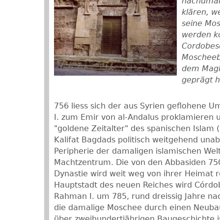
nachumaiy
klären, w
seine Mos
werden k
Cordobese
Moscheeb
dem Magh
geprägt 
756 liess sich der aus Syrien geflohene
I. zum Emir von al-Andalus proklamieren
"goldene Zeitalter" des spanischen Islam 
Kalifat Bagdads politisch weitgehend unab
Peripherie der damaligen islamischen Wel
Machtzentrum. Die von den Abbasiden 750
Dynastie wird weit weg von ihrer Heimat reh
Hauptstadt des neuen Reiches wird Córdoba
Rahman I. um 785, rund dreissig Jahre na
die damalige Moschee durch einen Neubau 
über zweihundertjährigen Baugeschichte i