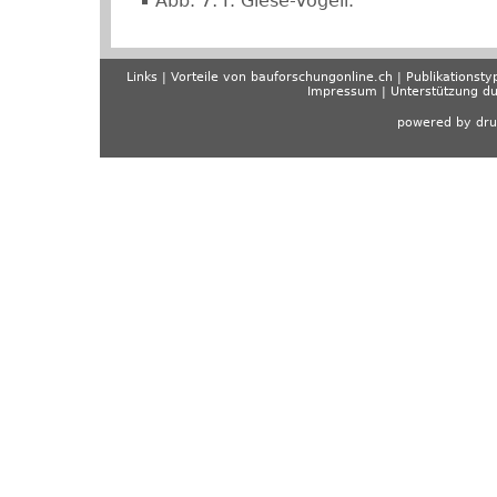
Abb. 7: F. Giese-Vögeli.
Links
Vorteile von bauforschungonline.ch
Publikationsty
Impressum
Unterstützung d
powered by dru