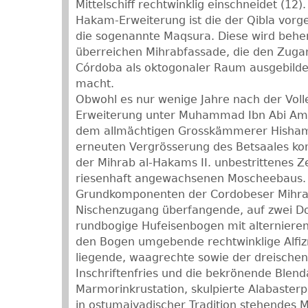
Mittelschiff rechtwinklig einschneidet (12).
Hakam-Erweiterung ist die der Qibla vorg
die sogenannte Maqsura. Diese wird behe
überreichen Mihrabfassade, die den Zugan
Córdoba als oktogonaler Raum ausgebildet
macht.
Obwohl es nur wenige Jahre nach der Vol
Erweiterung unter Muhammad Ibn Abi Ami
dem allmächtigen Grosskämmerer Hishams 
erneuten Vergrösserung des Betsaales kom
der Mihrab al-Hakams II. unbestrittenes 
riesenhaft angewachsenen Moscheebaus.
Grundkomponenten der Cordobeser Mihrab
Nischenzugang überfangende, auf zwei D
rundbogige Hufeisenbogen mit alternieren
den Bogen umgebende rechtwinklige Alfi
liegende, waagrechte sowie der dreische
Inschriftenfries und die bekrönende Blend
Marmorinkrustation, skulpierte Alabasterp
in ostumaiyadischer Tradition stehendes 