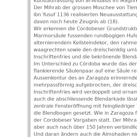
Kunstauffassung von al-Andalus im Maghre
Der Mihrab der grossen Moschee von Tlemc
ibn Yusuf 1136 realisierten Neuausstattung
davon noch heute Zeugnis ab (18).
Wir erkennen die Cordobeser Grundstruktu
Marmorsäule fussenden rundbogigen Huf
alternierendem Keilsteindekor, den rahme
waagrechten sowie den dreischenklig um
Inschriftenfries und die bekrönende Blend
Im Unterschied zu Córdoba wurde das de
flankierende Säulenpaar auf eine Säule red
Aussenkontur des an Zaragoza erinnernde
mehrpassförmig aufgebrochen, der dreis
Inschriftenfries wird verdoppelt und orn
auch die abschliessende Blendarkade läss
zentrale Fensteröffnung mit feingliedriger
die Blendbogen gesetzt. Wie in Zaragoza 
der Cordobeser Vorgaben statt. Der Mihrab
aber auch nach über 150 Jahren verbindli
Und daran ändern auch die Almohaden nic