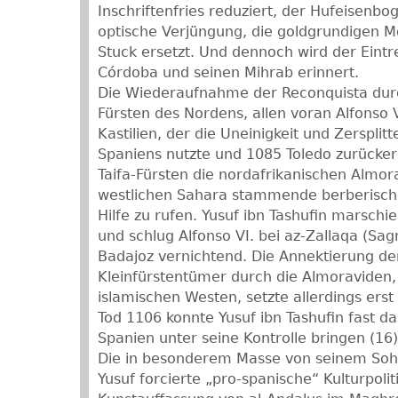
Inschriftenfries reduziert, der Hufeisenbo
optische Verjüngung, die goldgrundigen 
Stuck ersetzt. Und dennoch wird der Eint
Córdoba und seinen Mihrab erinnert.
Die Wiederaufnahme der Reconquista durch
Fürsten des Nordens, allen voran Alfonso 
Kastilien, der die Uneinigkeit und Zersplit
Spaniens nutzte und 1085 Toledo zurücker
Taifa-Fürsten die nordafrikanischen Almor
westlichen Sahara stammende berberis
Hilfe zu rufen. Yusuf ibn Tashufin marschie
und schlug Alfonso VI. bei az-Zallaqa (Sag
Badajoz vernichtend. Die Annektierung de
Kleinfürstentümer durch die Almoraviden,
islamischen Westen, setzte allerdings erst
Tod 1106 konnte Yusuf ibn Tashufin fast d
Spanien unter seine Kontrolle bringen (16)
Die in besonderem Masse von seinem Sohn
Yusuf forcierte „pro-spanische“ Kulturpoliti