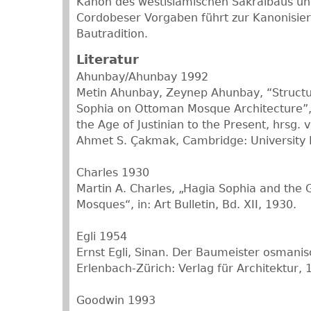
Kanon des westislamischen Sakralbaus u
Cordobeser Vorgaben führt zur Kanonisie
Bautradition.
Literatur
Ahunbay/Ahunbay 1992
Metin Ahunbay, Zeynep Ahunbay, “Structur
Sophia on Ottoman Mosque Architecture”,
the Age of Justinian to the Present, hrsg.
Ahmet S. Çakmak, Cambridge: University 
Charles 1930
Martin A. Charles, „Hagia Sophia and the 
Mosques“, in: Art Bulletin, Bd. XII, 1930.
Egli 1954
Ernst Egli, Sinan. Der Baumeister osmanis
Erlenbach-Zürich: Verlag für Architektur, 
Goodwin 1993