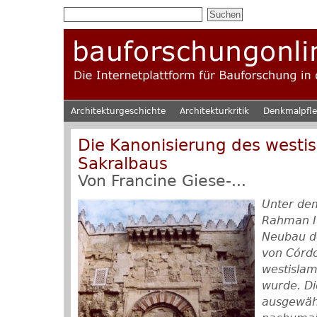
Architekturgeschichte
Architekturkritik
Denkmalpfl
Die Kanonisierung des westi
Sakralbaus
Von
Francine Giese-...
Unter de
Rahman I.
Neubau d
von Córd
westislam
wurde. Di
ausgewäh