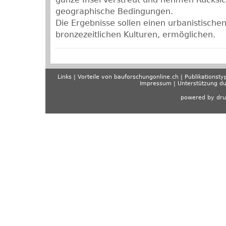
geographische Bedingungen.
Die Ergebnisse sollen einen urbanistische
bronzezeitlichen Kulturen, ermöglichen.
Links
Vorteile von bauforschungonline.ch
Publikationsty
Impressum
Unterstützung d
powered by dru