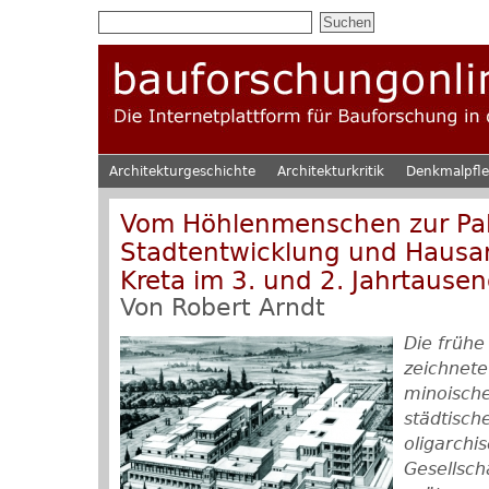
Architekturgeschichte
Architekturkritik
Denkmalpfl
Vom Höhlenmenschen zur Pala
Stadtentwicklung und Hausar
Kreta im 3. und 2. Jahrtausen
Von
Robert Arndt
Die frühe
zeichnete
minoische
städtisch
oligarchi
Gesellsch