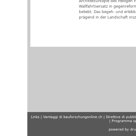
Architekturkopie des Heiligen H
Wallfahrtsersatz in gegenrefo
beliebt. Das begeh- und erlebba
prägend in der Landschaft insz
Links
Vantaggi di bauforschungonline.ch
Direttive di pubbl
Programma sp
powered by dru