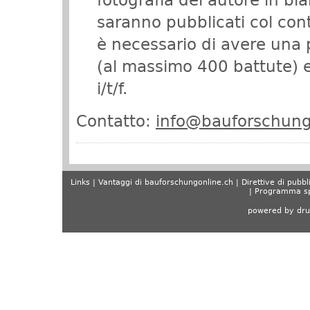
fotografia del autore in bi
saranno pubblicati col cont
è necessario di avere una 
(al massimo 400 battute) e
i/t/f.
Contatto:
info@bauforschung
Links
Vantaggi di bauforschungonline.ch
Direttive di pubbl
Programma sp
powered by dru