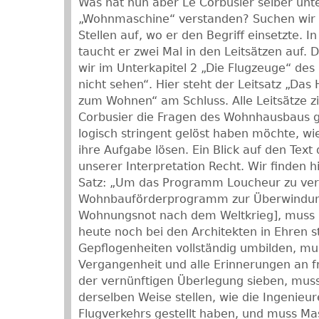
Was hat nun aber Le Corbusier selber unt
„Wohnmaschine“ verstanden? Suchen wir 
Stellen auf, wo er den Begriff einsetzte. I
taucht er zwei Mal in den Leitsätzen auf. D
wir im Unterkapitel 2 „Die Flugzeuge“ des 
nicht sehen“. Hier steht der Leitsatz „Das
zum Wohnen“ am Schluss. Alle Leitsätze zi
Corbusier die Fragen des Wohnhausbaus 
logisch stringent gelöst haben möchte, wi
ihre Aufgabe lösen. Ein Blick auf den Text 
unserer Interpretation Recht. Wir finden h
Satz: „Um das Programm Loucheur zu verw
Wohnbauförderprogramm zur Überwindu
Wohnungsnot nach dem Weltkrieg], muss
heute noch bei den Architekten in Ehren 
Gepflogenheiten vollständig umbilden, mu
Vergangenheit und alle Erinnerungen an f
der vernünftigen Überlegung sieben, mus
derselben Weise stellen, wie die Ingenieu
Flugverkehrs gestellt haben, und muss 