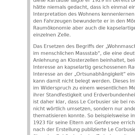
diese Kartause sagte er 1929 im bereits b
hätte niemals gedacht, dass ich einmal ei
Interpretation des Wohnens kennenlernen 
den Fahrzeugen bewunderte er in den Mö
Raumökonomie aber auch die kapselartige
einzelnen Zelle.
Das Ersetzen des Begriffs der „Wohnmasch
im menschlichen Massstab“, die eine deut
Anlehnung an Klosterzellen beinhaltet, be
Interesse an kapselartig geschossenen R
Interesse an der „Ortsunabhängigkeit“ ei
kann damit nicht belegt werden. Dieses In
im Widerspruch zu einem wesentlichen Me
ihrer Standfestigkeit und Erdverbundenhei
ist daher klar, dass Le Corbusier sie bei r
nicht wörtlich umsetzen, sondern nur an
thematisieren konnte. So beispielsweise i
1923 für seine Eltern am Genfersee errich
nach der Erstellung publizierte Le Corbusi