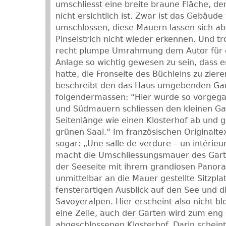
umschliesst eine breite braune Fläche, d
nicht ersichtlich ist. Zwar ist das Gebäu
umschlossen, diese Mauern lassen sich a
Pinselstrich nicht wieder erkennen. Und t
recht plumpe Umrahmung dem Autor für d
Anlage so wichtig gewesen zu sein, dass e
hatte, die Fronseite des Büchleins zu zier
beschreibt den das Haus umgebenden Ga
folgendermassen: “Hier wurde so vorgegan
und Südmauern schliessen den kleinen Ga
Seitenlänge wie einen Klosterhof ab und g
grünen Saal.“ Im französischen Originalte
sogar: „Une salle de verdure – un intérieu
macht die Umschliessungsmauer des Garte
der Seeseite mit ihrem grandiosen Panora
unmittelbar an die Mauer gestellte Sitzplat
fensterartigen Ausblick auf den See und 
Savoyeralpen. Hier erscheint also nicht b
eine Zelle, auch der Garten wird zum eng 
abgeschlossenen Klosterhof. Darin schein