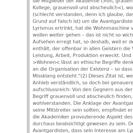
die Mitglieder der Akademie (>oh, grauenv
Kollege, grauenvoll und abscheulich<), w
(schlecht verstanden, denn ich glaube, da
Grund auf falsch ist) um die Avantgardist
Lyrismus ertrinkt, hat die Wohnmaschine 
wollen weiter gehen – das ist nicht so wi
Aufsehen erregt hat, so deshalb, weil er 
enthält, der offenbar in allen Geistern die
Leistung, Arbeit, Produktion erweckt. Und
>Wohnen< lässt an ethische Begriffe den
an die Organisation der Existenz – so das
Missklang entsteht.“(2) Dieses Zitat ist, w
Anhieb verständlich, so doch bei genaue
aufschlussreich: Von den Gegnern aus de
Begriff grauenvoll und abscheulich finden, 
wohlverstanden. Die Anklage der Avantgard
seine Mitstreiter sein sollten, empfindet e
die Akademiker provozierende Aspekt des B
durchaus beabsichtigt gewesen zu sein. D
Avantgardisten, dass sein Interesse am Ly