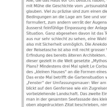
Alle, die das Haus vor Ort besucht haben,
mit Mühe die Geschichte vom „ortsunabhä
glauben. Viel zu präzise sind zum einen d
Bedingungen an die Lage am See und vo
formuliert, zum andern verrät der Augens
äusserst feinfühlige Einpassung der Anlag
Situation. Ganz abgesehen davon ist das T
aus nur sehr schlecht zu sehen, eine Wah
also mit Sicherheit unmöglich. Die Anekdot
der Reisetasche ist also mit recht grosser
Erfindung des bereits älteren Architekten
dieser gezielt in die Welt gesetzte „Myth
Plans? Mindestens drei Mal spielt Le Corbu
des „kleinen Hauses“ an die Formen eine
Das erste Mal betrifft die Gartensituation
„Fenster“ der Umfassungsmauer: Wer am be
blickt auf den Genfersee wie ein Zugreise
vorbeiziehende Landschaft. Das zweite E
man in der gesamten Seefassade des klei
oben abgedruckten Zitat beschrieben, ni