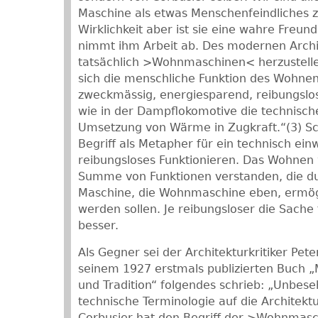
Maschine als etwas Menschenfeindliches z
Wirklichkeit aber ist sie eine wahre Freun
nimmt ihm Arbeit ab. Des modernen Archi
tatsächlich >Wohnmaschinen< herzustelle
sich die menschliche Funktion des Wohne
zweckmässig, energiesparend, reibungslos,
wie in der Dampflokomotive die technisch
Umsetzung von Wärme in Zugkraft.“(3) S
Begriff als Metapher für ein technisch ein
reibungsloses Funktionieren. Das Wohnen w
Summe von Funktionen verstanden, die d
Maschine, die Wohnmaschine eben, ermögl
werden sollen. Je reibungsloser die Sache 
besser.
Als Gegner sei der Architekturkritiker Peter
seinem 1927 erstmals publizierten Buch „
und Tradition“ folgendes schrieb: „Unbes
technische Terminologie auf die Architekt
Corbusier hat den Begriff der >Wohnmasc