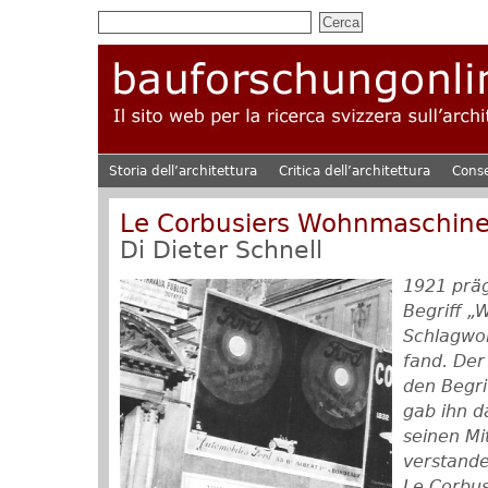
Storia dell’architettura
Critica dell’architettura
Cons
Le Corbusiers Wohnmaschin
Di
Dieter Schnell
1921 präg
Begriff „
Schlagwor
fand. Der
den Begri
gab ihn d
seinen Mit
verstande
Le Corbus