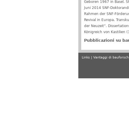
Geboren 1967 in Basel. S
Juni 2014 SNF-Doktorandin
Rahmen der SNF-Förderung
Revival in Europa. Transk
der Neuzeit“. Dissertatio
Königreich von Kastilien (
Pubblicazioni su b
Links
Vantaggi di bauforsc