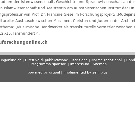
tudium der Islamwissenschaft, Geschichte und Sprachwissenschaft an der U
 Islamwissenschaft und Assistentin am Kunsthistorischen Institut der Uni
sprofessur von Prof. Dr. Francine Giese im Forschungsprojekt: „Mudejar
ultureller Austausch zwischen Muslimen, Christen und Juden in der Architek
nsthema: „Muslimische Handwerker als transkulturelle Vermittler zwischen
12.-15. Jahrhundert)“.
auforschungonline.ch
hungonline.ch
Direttive di pubblicazione
Iscrizione
Norme redazionali
Condi
Programma sponsori
Impressum
Sitemap
powered by drupal
|
implemented by zehnplus